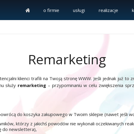
o firmie
usługi
realizacje
Remarketing
encjalni klienci trafili na Twoją stronę WWW. Jeśli jednak już to zr
emu służy
remarketing
– przypominaniu w celu zwiększenia spr
wrócą do koszyka zakupowego w Twoim sklepie (nawet jeśli wcześn
ków, którzy z jakichś powodów nie wykonali oczekiwanych reakcji
ę do newslettera),