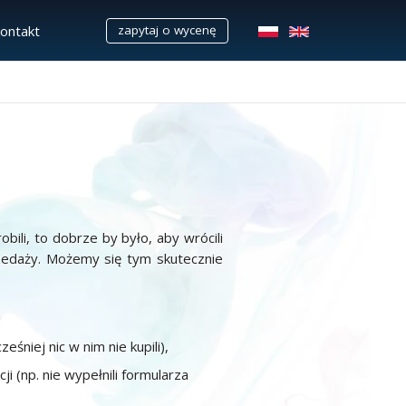
kontakt
zapytaj o wycenę
obili, to dobrze by było, aby wrócili
zedaży. Możemy się tym skutecznie
iej nic w nim nie kupili),
 (np. nie wypełnili formularza